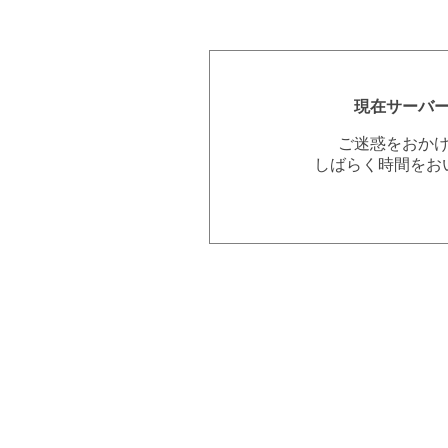
現在サーバ
ご迷惑をおか
しばらく時間をお