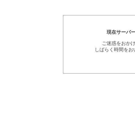
現在サーバ
ご迷惑をおか
しばらく時間をお