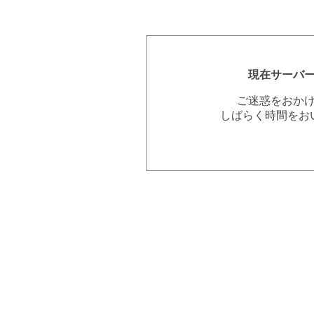
現在サーバ
ご迷惑をおか
しばらく時間をお