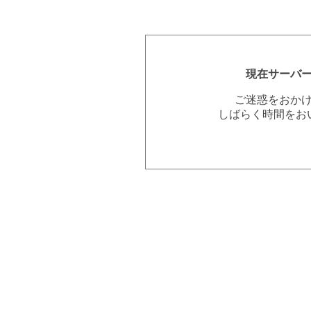
現在サーバ
ご迷惑をおか
しばらく時間をお