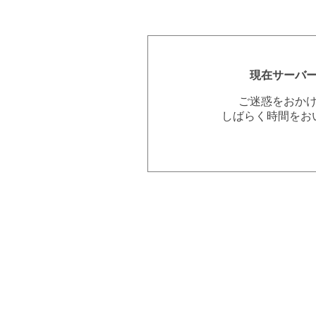
現在サーバ
ご迷惑をおか
しばらく時間をお