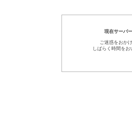
現在サーバ
ご迷惑をおか
しばらく時間をお