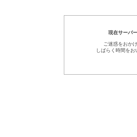
現在サーバ
ご迷惑をおか
しばらく時間をお