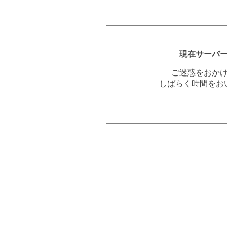
現在サーバ
ご迷惑をおか
しばらく時間をお