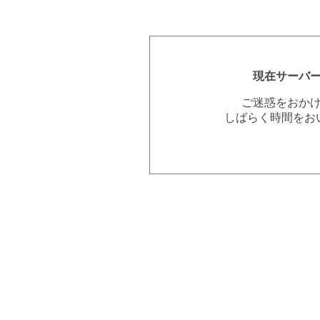
現在サーバ
ご迷惑をおか
しばらく時間をお