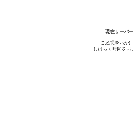
現在サーバ
ご迷惑をおか
しばらく時間をお