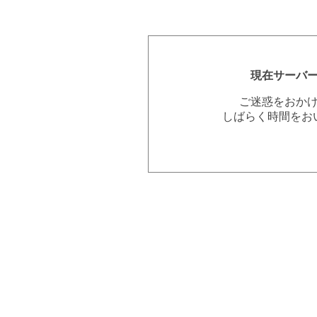
現在サーバ
ご迷惑をおか
しばらく時間をお