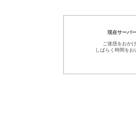
現在サーバ
ご迷惑をおか
しばらく時間をお