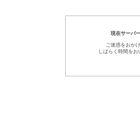
現在サーバ
ご迷惑をおか
しばらく時間をお