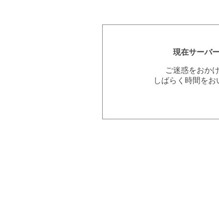
現在サーバ
ご迷惑をおか
しばらく時間をお