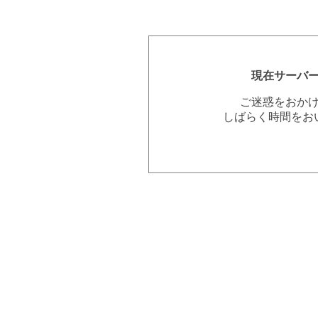
現在サーバ
ご迷惑をおか
しばらく時間をお