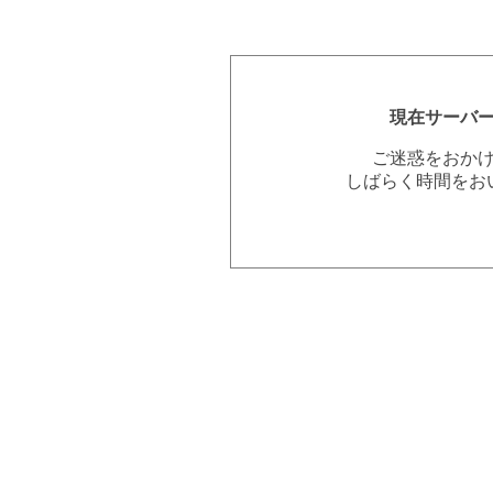
現在サーバ
ご迷惑をおか
しばらく時間をお