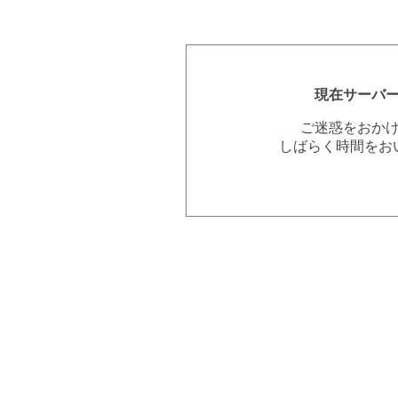
現在サーバ
ご迷惑をおか
しばらく時間をお