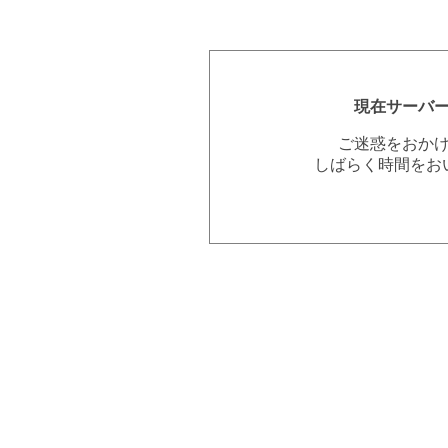
現在サーバ
ご迷惑をおか
しばらく時間をお