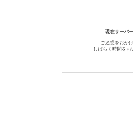
現在サーバ
ご迷惑をおか
しばらく時間をお