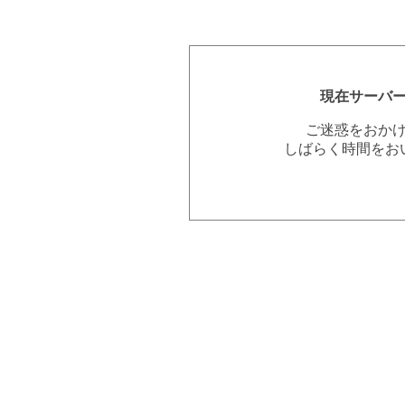
現在サーバ
ご迷惑をおか
しばらく時間をお