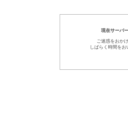
現在サーバ
ご迷惑をおか
しばらく時間をお