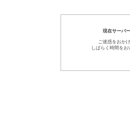
現在サーバ
ご迷惑をおか
しばらく時間をお