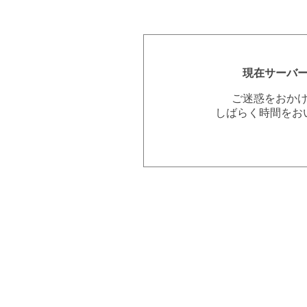
現在サーバ
ご迷惑をおか
しばらく時間をお