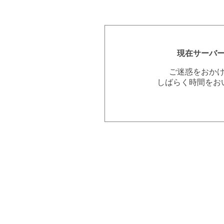
現在サーバ
ご迷惑をおか
しばらく時間をお