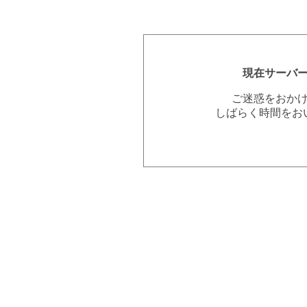
現在サーバ
ご迷惑をおか
しばらく時間をお