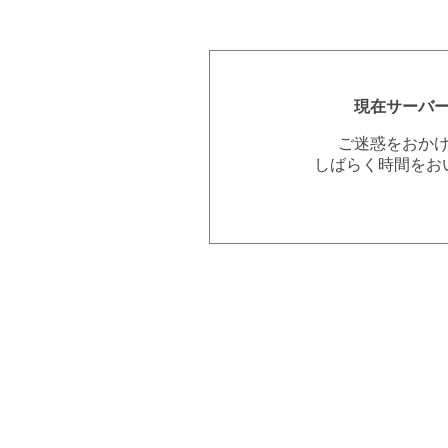
現在サーバ
ご迷惑をおか
しばらく時間をお