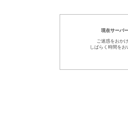
現在サーバ
ご迷惑をおか
しばらく時間をお