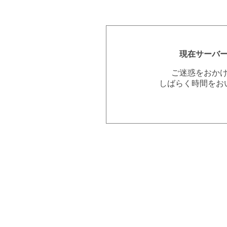
現在サーバ
ご迷惑をおか
しばらく時間をお