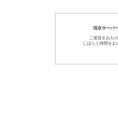
現在サーバ
ご迷惑をおか
しばらく時間をお