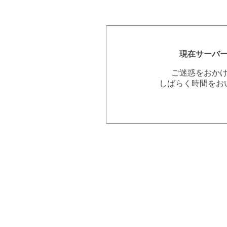
現在サーバ
ご迷惑をおか
しばらく時間をお