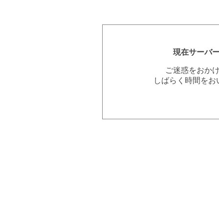
現在サーバ
ご迷惑をおか
しばらく時間をお