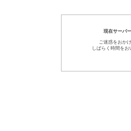
現在サーバ
ご迷惑をおか
しばらく時間をお