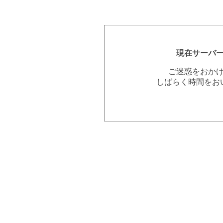
現在サーバ
ご迷惑をおか
しばらく時間をお