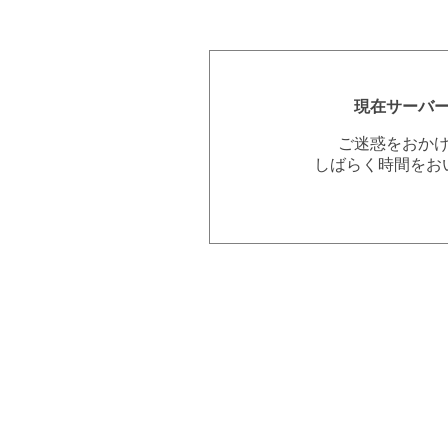
現在サーバ
ご迷惑をおか
しばらく時間をお