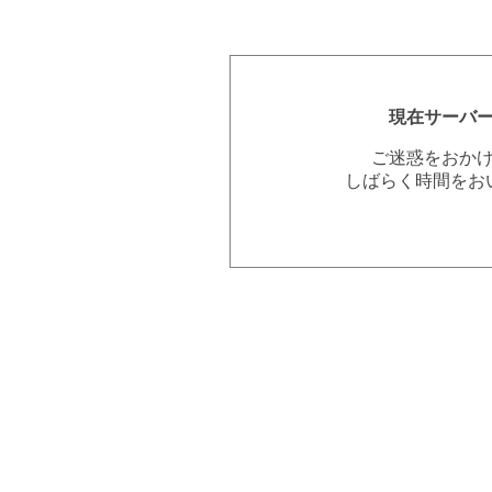
現在サーバ
ご迷惑をおか
しばらく時間をお