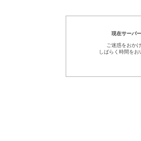
現在サーバ
ご迷惑をおか
しばらく時間をお