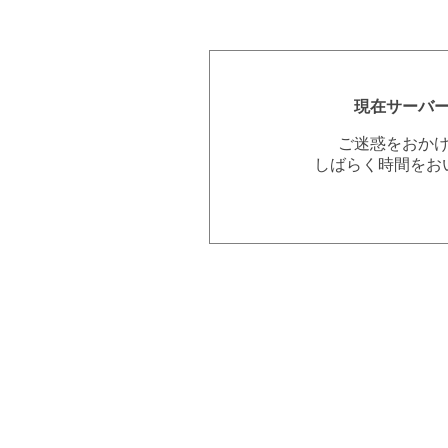
現在サーバ
ご迷惑をおか
しばらく時間をお