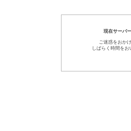
現在サーバ
ご迷惑をおか
しばらく時間をお