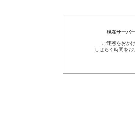
現在サーバ
ご迷惑をおか
しばらく時間をお