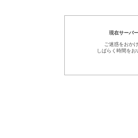
現在サーバ
ご迷惑をおか
しばらく時間をお