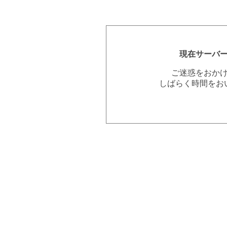
現在サーバ
ご迷惑をおか
しばらく時間をお