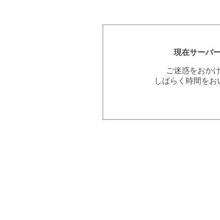
現在サーバ
ご迷惑をおか
しばらく時間をお