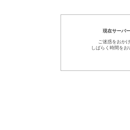
現在サーバ
ご迷惑をおか
しばらく時間をお