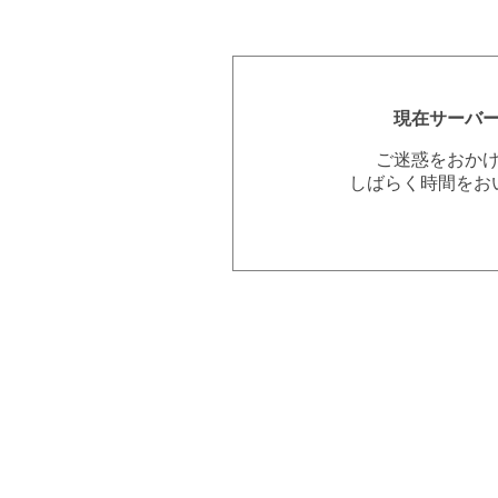
現在サーバ
ご迷惑をおか
しばらく時間をお