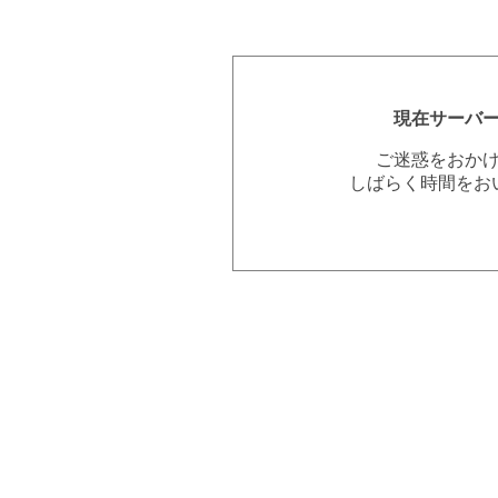
現在サーバ
ご迷惑をおか
しばらく時間をお