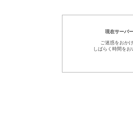
現在サーバ
ご迷惑をおか
しばらく時間をお