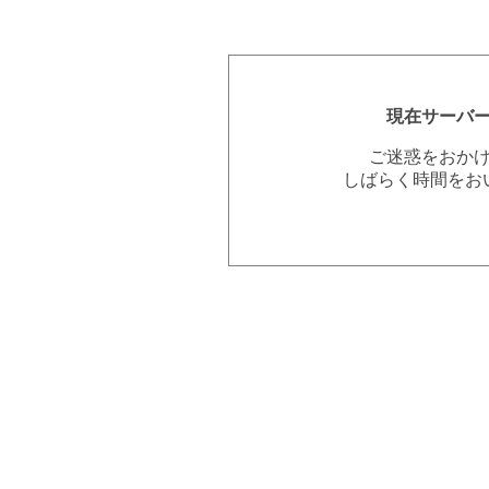
現在サーバ
ご迷惑をおか
しばらく時間をお