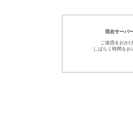
現在サーバ
ご迷惑をおか
しばらく時間をお