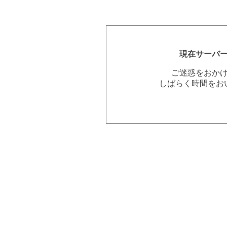
現在サーバ
ご迷惑をおか
しばらく時間をお