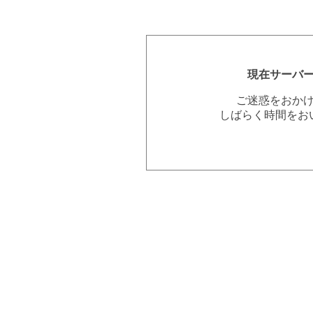
現在サーバ
ご迷惑をおか
しばらく時間をお